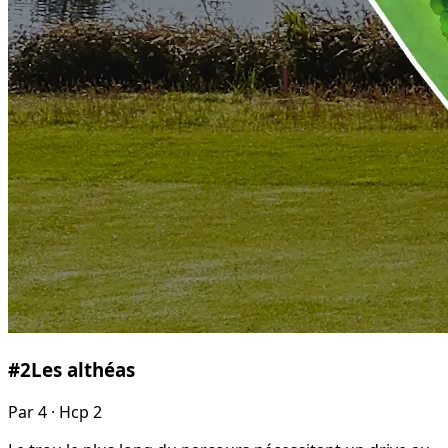
#
2
Les althéas
Par
4
· Hcp 2