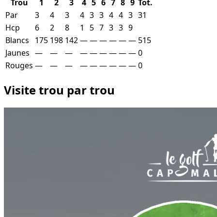
Trou
1
2
3
4
5
6
7
8
9
Tot.
Par
3
4
3
4
3
3
4
4
3
31
Hcp
6
2
8
1
5
7
3
3
9
Blancs
175
198
142
—
—
—
—
—
—
515
Jaunes
—
—
—
—
—
—
—
—
—
0
Rouges
—
—
—
—
—
—
—
—
—
0
Visite trou par trou